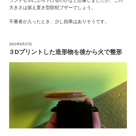
ランドセルにぶら下げるのかなと想像しましたが、この
大きさは据え置き型防犯ブザーでしょう。
不審者が入ったとき、少し効果はありそうです。
投
2021年8月27日
稿
３Dプリントした造形物を後から火で整形
日: