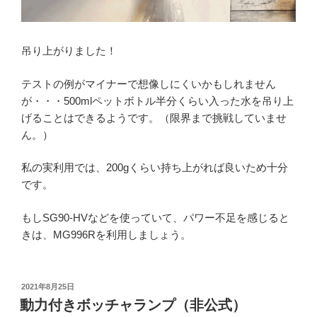
吊り上がりました！
テストの例がマイナーで想像しにくいかもしれません
が・・・500mlペットボトル半分くらい入った水を吊り上
げることはできるようです。（限界まで挑戦していませ
ん。）
私の実利用では、200gくらい持ち上がれば良いため十分
です。
もしSG90-HVなどを使っていて、パワー不足を感じると
きは、MG996Rを利用しましょう。
投
2021年8月25日
稿
動力付きボッチャランプ（非公式）
日: