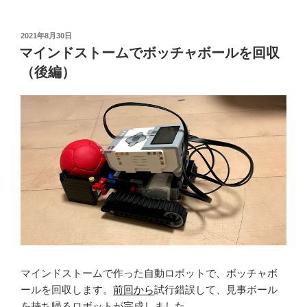
投
2021年8月30日
稿
マインドストームでボッチャボールを回収
日:
（後編）
マインドストームで作った自動ロボットで、ボッチャボ
ールを回収します。
前回から
試行錯誤して、見事ボール
を持ち帰るロボットが完成しました。