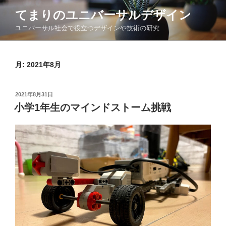
コ
てまりのユニバーサルデザイン
ン
ユニバーサル社会で役立つデザインや技術の研究
テ
ン
ツ
月:
2021年8月
へ
ス
キ
投
2021年8月31日
ッ
稿
小学1年生のマインドストーム挑戦
日:
プ