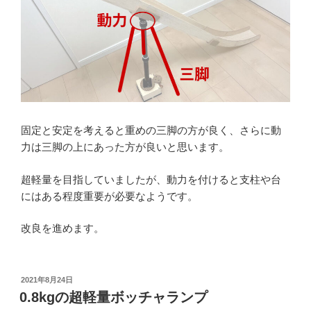
固定と安定を考えると重めの三脚の方が良く、さらに動
力は三脚の上にあった方が良いと思います。
超軽量を目指していましたが、動力を付けると支柱や台
にはある程度重要が必要なようです。
改良を進めます。
投
2021年8月24日
稿
0.8kgの超軽量ボッチャランプ
日: