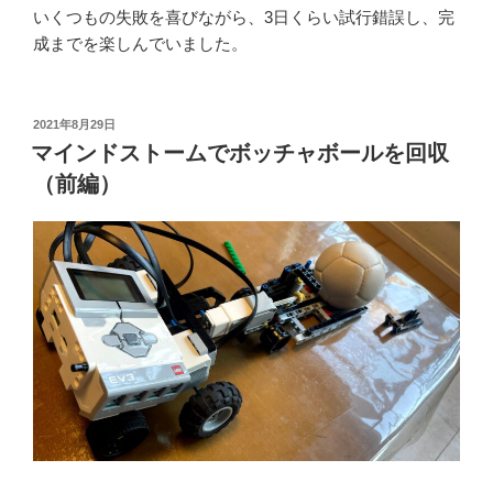
いくつもの失敗を喜びながら、3日くらい試行錯誤し、完
成までを楽しんでいました。
投
2021年8月29日
稿
マインドストームでボッチャボールを回収
日:
（前編）