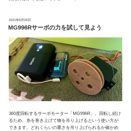
投
2021年8月26日
稿
MG996Rサーボの力を試して見よう
日:
360度回転するサーボモーター「MG996R」。回転し続け
るため、糸を巻き上げて物を吊り上げるという使い方が
できます。どれくらいの重さを吊り上げられるか確かめ