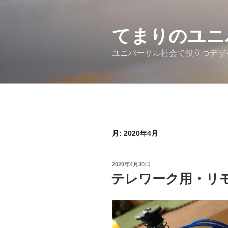
コ
ン
テ
てまりのユニ
ン
ユニバーサル社会で役立つデザ
ツ
へ
ス
キ
ッ
プ
月:
2020年4月
投
2020年4月30日
稿
テレワーク用・リ
日: