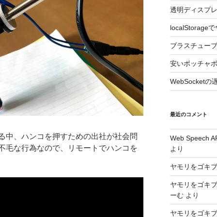
透明ディスプレ
localStor
ブラスチュー
安いボッチャ
WebSocke
最近のコメント
る中、ハンコを押すための出社が社会問
Web Speec
不毛な行為なので、リモートでハンコを
より
ヤモリをゴキ
ヤモリをゴキ
ーむ
より
ヤモリをゴキ