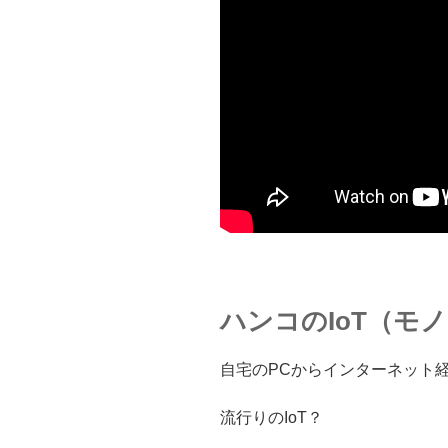
ハンコのIoT（モ
自宅のPCからインターネット
流行りのIoT？