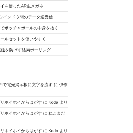
イを使ったAR虫メガネ
ageでウインドウ間のデータ送受信
ブでボッチャボールの中身を抜く
ボールセットを使いやすく
tの遅延を防げず結局ポーリング
h APIで電光掲示板に文字を流す
に
伊作
ブリホイホイからはがす
に
Koda
より
ブリホイホイからはがす
に
ねこまだ
ブリホイホイからはがす
に
Koda
より