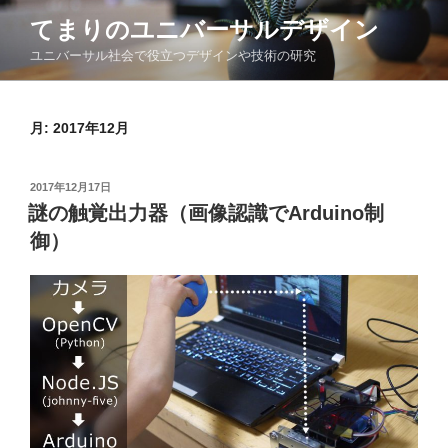
コ
てまりのユニバーサルデザイン
ン
ユニバーサル社会で役立つデザインや技術の研究
テ
ン
ツ
月:
2017年12月
へ
ス
キ
投
2017年12月17日
ッ
稿
謎の触覚出力器（画像認識でArduino制
日:
プ
御）