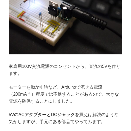
家庭用100V交流電源のコンセントから、直流の5Vを作り
ます。
モーターを動かす時など、Arduinoで流せる電流
（200mA？）程度では不足することがあるので、大きな
電源を確保することにしました。
5VのACアダプター
と
DCジャック
を買えば解決のような
気がしますが、手元にある部品でやってみます。