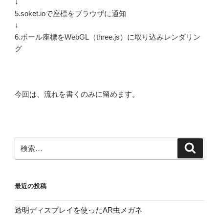
↓
5.soket.ioで座標をブラウザに通知
↓
6.ボール座標をWebGL（three.js）に取り込みレンダリン
グ
今回は、流れを書くのみに留めます。
検
検
索
索:
最近の投稿
透明ディスプレイを使ったAR虫メガネ