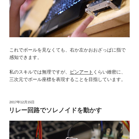
これでボールを見なくても、右か左かおおざっぱに指で
感知できます。
私のスキルでは無理ですが、
ピンアート
くらい緻密に、
三次元でボール座標を表現することを目指しています。
投
2017年12月15日
稿
リレー回路でソレノイドを動かす
日: