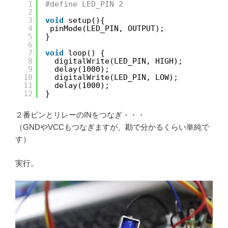
1
#define LED_PIN 2
2
3
void
setup(){ 
4
pinMode(LED_PIN, OUTPUT);
5
}
6
7
void
loop() {
8
digitalWrite(LED_PIN, HIGH);
9
delay(1000);
10
digitalWrite(LED_PIN, LOW);
11
delay(1000);
12
}
２番ピンとリレーのINをつなぎ・・・
（GNDやVCCもつなぎますが、勘で分かるくらい単純で
す）
実行。