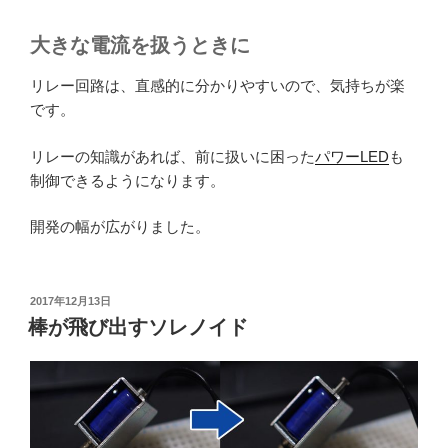
大きな電流を扱うときに
リレー回路は、直感的に分かりやすいので、気持ちが楽
です。
リレーの知識があれば、前に扱いに困った
パワーLED
も
制御できるようになります。
開発の幅が広がりました。
投
2017年12月13日
稿
棒が飛び出すソレノイド
日: