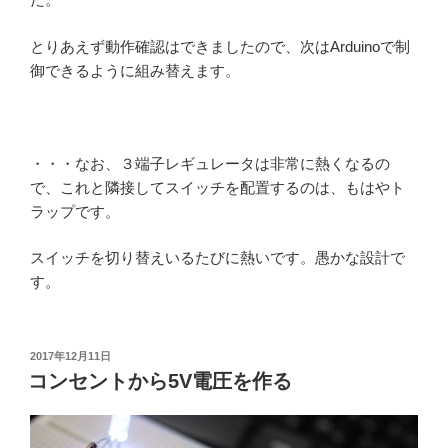
とりあえず動作確認はできましたので、次はArduinoで制
御できるように組み替えます。
・・・なお、３端子レギュレータは非常に熱くなるの
で、これと隣接してスイッチを配置するのは、もはやト
ラップです。
スイッチを切り替えいるたびに熱いです。愚かな設計で
す。
投
2017年12月11日
稿
コンセントから5V電圧を作る
日: