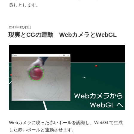
良しとします。
投
2017年12月2日
稿
現実とCGの連動 WebカメラとWebGL
日:
Webカメラに映った赤いボールを認識し、WebGLで生成
した赤いボールと連動させます。