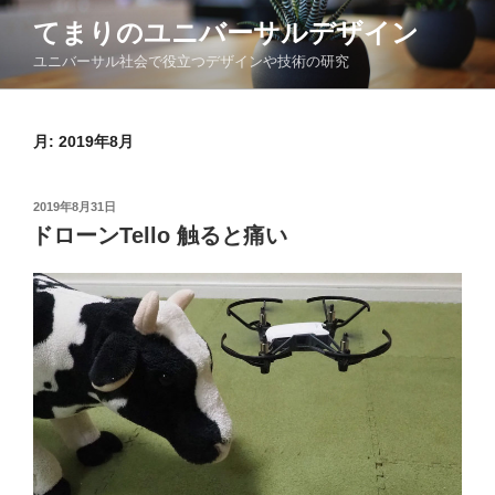
コ
てまりのユニバーサルデザイン
ン
ユニバーサル社会で役立つデザインや技術の研究
テ
ン
ツ
月:
2019年8月
へ
ス
キ
投
2019年8月31日
ッ
稿
ドローンTello 触ると痛い
日:
プ