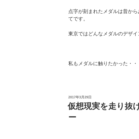
点字が刻まれたメダルは昔から
てです。
東京ではどんなメダルのデザイ
私もメダルに触りたかった・・
投
2017年3月29日
稿
仮想現実を走り抜け
日:
ー