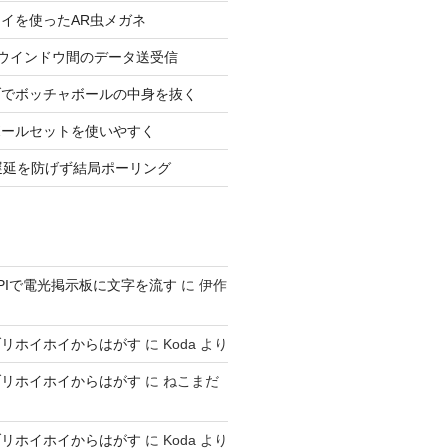
イを使ったAR虫メガネ
ageでウインドウ間のデータ送受信
ブでボッチャボールの中身を抜く
ボールセットを使いやすく
tの遅延を防げず結局ポーリング
h APIで電光掲示板に文字を流す
に
伊作
ブリホイホイからはがす
に
Koda
より
ブリホイホイからはがす
に
ねこまだ
ブリホイホイからはがす
に
Koda
より