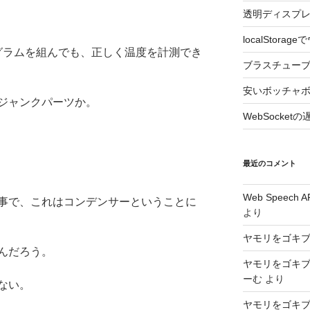
透明ディスプレ
localStor
プログラムを組んでも、正しく温度を計測でき
ブラスチュー
安いボッチャ
ジャンクパーツか。
WebSocke
最近のコメント
Web Speec
事で、これはコンデンサーということに
より
ヤモリをゴキ
んだろう。
ヤモリをゴキ
ーむ
より
ない。
ヤモリをゴキ