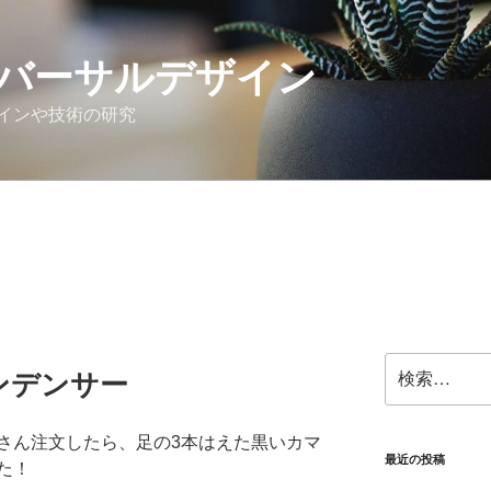
バーサルデザイン
インや技術の研究
検
ンデンサー
索:
さん注文したら、足の3本はえた黒いカマ
最近の投稿
た！