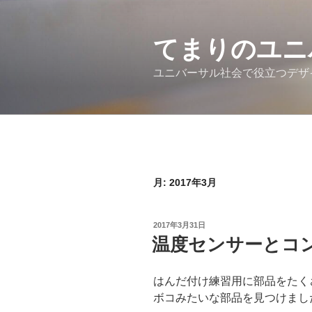
コ
ン
テ
てまりのユニ
ン
ユニバーサル社会で役立つデザ
ツ
へ
ス
キ
ッ
プ
月:
2017年3月
投
2017年3月31日
稿
温度センサーとコ
日:
はんだ付け練習用に部品をたく
ボコみたいな部品を見つけまし