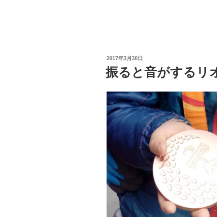
投
2017年3月30日
稿
振ると音がするリ
日: