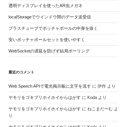
透明ディスプレイを使ったAR虫メガネ
localStorageでウインドウ間のデータ送受信
ブラスチューブでボッチャボールの中身を抜く
安いボッチャボールセットを使いやすく
WebSocketの遅延を防げず結局ポーリング
最近のコメント
Web Speech APIで電光掲示板に文字を流す
に
伊作
より
ヤモリをゴキブリホイホイからはがす
に
Koda
より
ヤモリをゴキブリホイホイからはがす
に
ねこまだーむ
よ
り
ヤモリをゴキブリホイホイからはがす
に
Koda
より