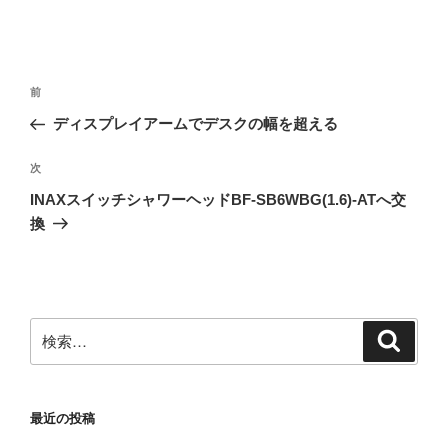
投
前
前
稿
の
ディスプレイアームでデスクの幅を超える
ナ
投
ビ
稿
次
次
ゲ
の
INAXスイッチシャワーヘッドBF-SB6WBG(1.6)-ATへ交
投
ー
換
稿
シ
ョ
ン
検
検
索
索:
最近の投稿