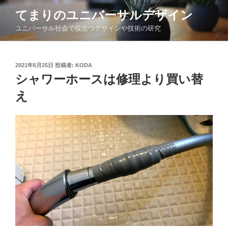
コ
てまりのユニバーサルデザイン
ン
ユニバーサル社会で役立つデザインや技術の研究
テ
ン
ツ
投
2021年6月25日
投稿者:
KODA
へ
稿
シャワーホースは修理より買い替
ス
日:
キ
え
ッ
プ