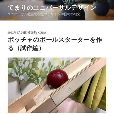
コ
てまりのユニバーサルデザイン
ン
ユニバーサル社会で役立つデザインや技術の研究
テ
ン
ツ
投
2021年9月14日
投稿者:
KODA
へ
稿
ボッチャのボールスターターを作
ス
日:
キ
る（試作編）
ッ
プ