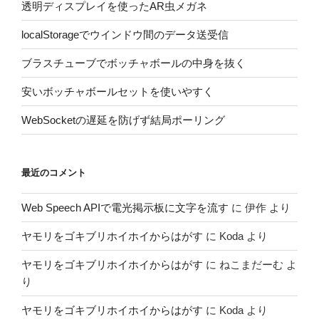
透明ディスプレイを使ったAR虫メガネ
localStorageでウインドウ間のデータ送受信
ブラスチューブでボッチャボールの中身を抜く
安いボッチャボールセットを使いやすく
WebSocketの遅延を防げず結局ポーリング
最近のコメント
Web Speech APIで電光掲示板に文字を流す
に
伊作
より
ヤモリをゴキブリホイホイからはがす
に
Koda
より
ヤモリをゴキブリホイホイからはがす
に
ねこまだーむ
よ
り
ヤモリをゴキブリホイホイからはがす
に
Koda
より