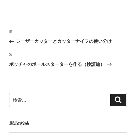
投
前
前
稿
の
レーザーカッターとカッターナイフの使い分け
ナ
投
ビ
稿
次
次
ゲ
の
ボッチャのボールスターターを作る（検証編）
投
ー
稿
シ
ョ
ン
検
検
索
索:
最近の投稿