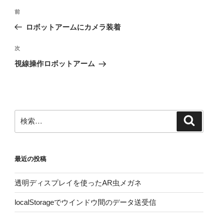
投
前
前
稿
の
ロボットアームにカメラ装着
ナ
投
ビ
稿
次
次
ゲ
の
視線操作ロボットアーム
投
ー
稿
シ
ョ
ン
検
検
索
索:
最近の投稿
透明ディスプレイを使ったAR虫メガネ
localStorageでウインドウ間のデータ送受信