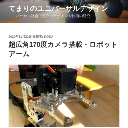
コ
てまりのユニバーサルデザイン
ン
ユニバーサル社会で役立つデザインや技術の研究
テ
ン
ツ
投
2020年11月22日
投稿者:
KODA
へ
稿
超広角170度カメラ搭載・ロボット
ス
日:
キ
アーム
ッ
プ